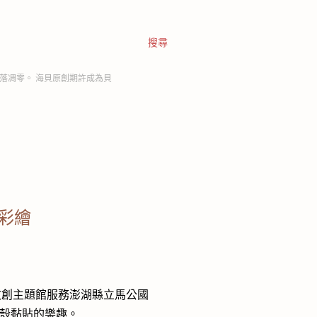
搜尋
落凋零。 海貝原創期許成為貝
彩繪
計文創主題館服務澎湖縣立馬公國
殼黏貼的樂趣。