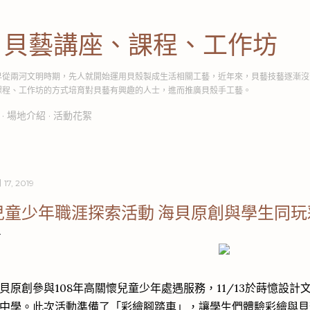
跳到主要內容
│貝藝講座、課程、工作坊
早從兩河文明時期，先人就開始運用貝殼製成生活相關工藝，近年來，貝藝技藝逐漸沒
課程、工作坊的方式培育對貝藝有興趣的人士，進而推廣貝殼手工藝。
場地介紹
活動花絮
 17, 2019
兒童少年職涯探索活動 海貝原創與學生同玩
貝原創參與108年高關懷兒童少年處遇服務，11/13於蒔憶設
中學。此次活動準備了「彩繪腳踏車」，讓學生們體驗彩繪與貝