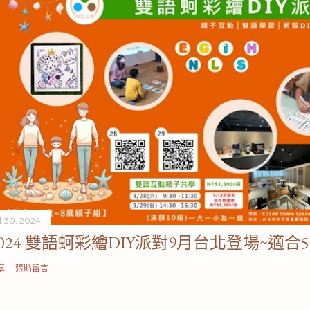
 30, 2024
2024 雙語蚵彩繪DIY派對9月台北登場~適合
享
張貼留言