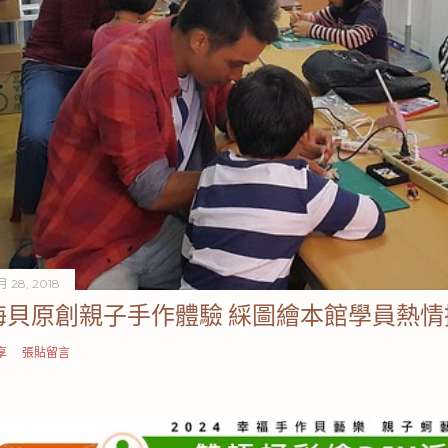
月 28, 2018
海貝原創親子手作體驗 綵圖繪本館學員熱情
享
張貼留言