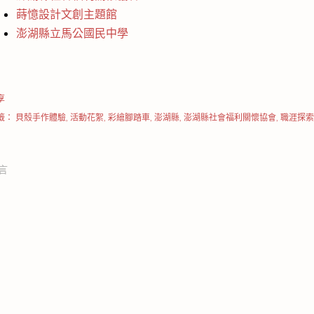
蒔憶設計文創主題館
澎湖縣立馬公國民中學
享
籤：
貝殼手作體驗
活動花絮
彩繪腳踏車
澎湖縣
澎湖縣社會福利關懷協會
職涯探索
言