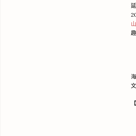
延
2
山