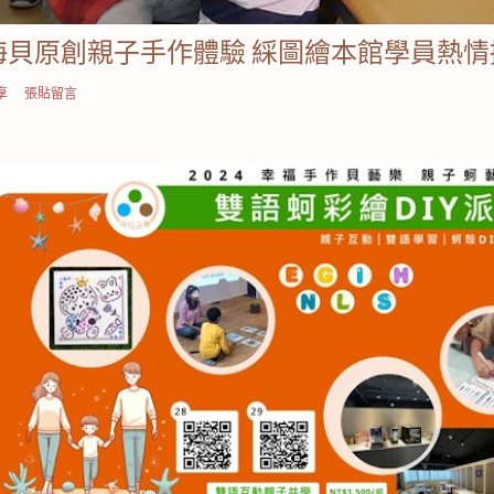
海貝原創親子手作體驗 綵圖繪本館學員熱情
享
張貼留言