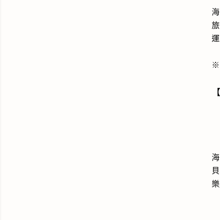
海
旅
運
※
海
貝
樂