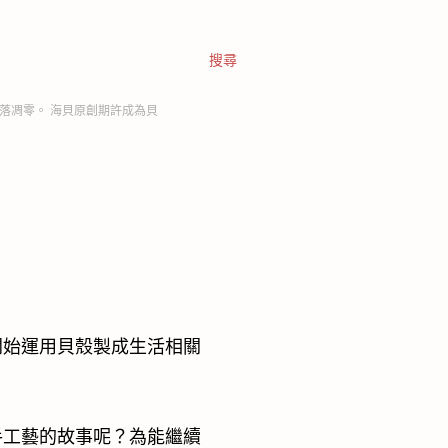
搜尋
落凋零。 海貝原創期許成為貝
開始運用貝殼製成生活相關
手工藝的故事呢？為能繼續