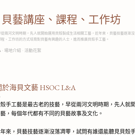
跳到主要內容
│貝藝講座、課程、工作坊
早從兩河文明時期，先人就開始運用貝殼製成生活相關工藝，近年來，貝藝技藝逐漸沒
課程、工作坊的方式培育對貝藝有興趣的人士，進而推廣貝殼手工藝。
A
場地介紹
活動花絮
關於海貝文藝 HSOC L&A
貝殼手工藝是最古老的技藝，早從兩河文明時期，先人就
工藝，每個年代都有不同的貝藝故事及文化。
近年來，貝藝技藝逐漸沒落凋零，試問有誰還能聽見貝殼