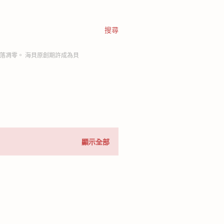
搜尋
落凋零。 海貝原創期許成為貝
顯示全部