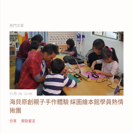
熱門文章
10月 28, 2018
海貝原創親子手作體驗 綵圖繪本館學員熱情
揪團
分享
張貼留言