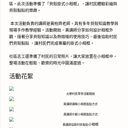
區。此次活動準備了「貝殼掛式小相框」，讓村民體驗彩繪與
貝殼黏貼的樂趣。
本次活動負責的講師是黃柏齊老師，具有多年貝殼知識教學與
現場手作教學經驗。活動開始，黃講師分享如何設計相框外
觀，接著分享貝殼知識以及熱熔槍的使用技巧，最後協助村民
們貝殼黏貼 ，讓村民們完成專屬的掛式小相框。
社區志工還準備了村民的日常照片，讓大家放置在小相框中，
整場活動在輕鬆、歡樂的時光中圓滿度過。
活動花絮
北寮村民等待活動開始
黃講師講解小相框黏貼方式
黃講師示範小相框黏貼方式
小相框
黃講師協助村民黏貼