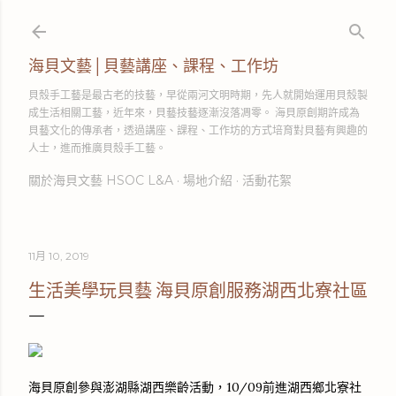
跳到主要內容
海貝文藝│貝藝講座、課程、工作坊
貝殼手工藝是最古老的技藝，早從兩河文明時期，先人就開始運用貝殼製
成生活相關工藝，近年來，貝藝技藝逐漸沒落凋零。 海貝原創期許成為
貝藝文化的傳承者，透過講座、課程、工作坊的方式培育對貝藝有興趣的
人士，進而推廣貝殼手工藝。
關於海貝文藝 HSOC L&A
場地介紹
活動花絮
11月 10, 2019
生活美學玩貝藝 海貝原創服務湖西北寮社區
海貝原創參與澎湖縣湖西樂齡活動，10/09前進湖西鄉北寮社