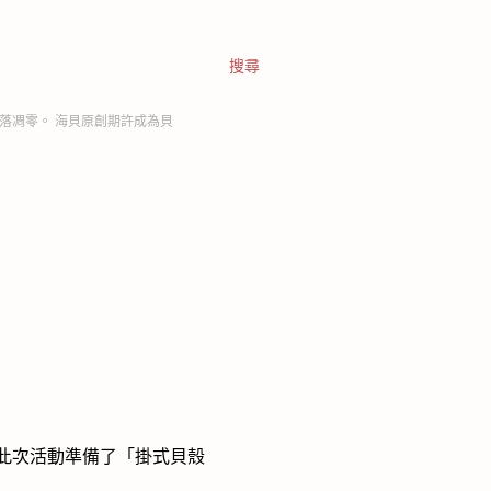
搜尋
落凋零。 海貝原創期許成為貝
。此次活動準備了「掛式貝殼