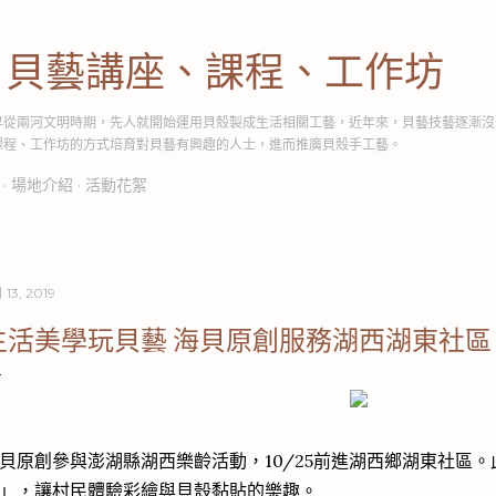
跳到主要內容
│貝藝講座、課程、工作坊
早從兩河文明時期，先人就開始運用貝殼製成生活相關工藝，近年來，貝藝技藝逐漸沒
課程、工作坊的方式培育對貝藝有興趣的人士，進而推廣貝殼手工藝。
場地介紹
活動花絮
 13, 2019
生活美學玩貝藝 海貝原創服務湖西湖東社區
貝原創參與澎湖縣湖西樂齡活動，10/25前進湖西鄉湖東社區
」，讓村民體驗彩繪與貝殼黏貼的樂趣。