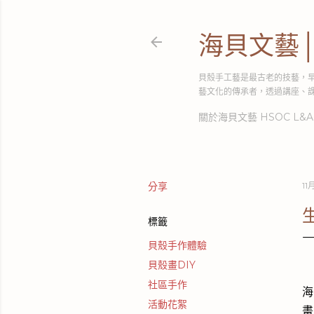
海貝文藝
貝殼手工藝是最古老的技藝，
藝文化的傳承者，透過講座、
關於海貝文藝 HSOC L&A
分享
11月
標籤
貝殼手作體驗
貝殼畫DIY
社區手作
海
活動花絮
畫