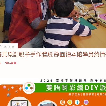
月 28, 2018
海貝原創親子手作體驗 綵圖繪本館學員熱情
享
張貼留言