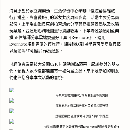
海貝原創於家立諾樂動‧生活學習中心舉辦「慢遊菊島輕旅
行」講座，與喜愛旅行的澎友共度周四夜晚。活動主要分為兩
部份，上半場由海貝原創柏齊講師分享菊島推薦景點以及吃喝
玩樂趣，並運用澎湖地圖進行資訊收集。下半場邀請透明藍樂
摸 正信講師分享雲端規畫好工具《Evernote》，運用
Evernote規劃專屬的輕旅行，課後贈送到場學員可愛烏龜貝藝
以及澎湖3D明信片作為紀念。
《輕旅雲端密技大公開0216》活動圓滿落幕，感謝參與的朋友
們，預祝大家今夏都能擁有一場菊島之戀，來不及參加的朋友
們也與您分享本次活動的喜悅~
海貝原創柏齊講師分享菊島旅遊相關資訊
海貝原創柏齊講師分享七美旅遊相關行程
透明藍樂摸 正信講師分享個人簡介與經歷
透明藍樂摸 正信講師分享運用Evernote規劃專屬的輕旅行