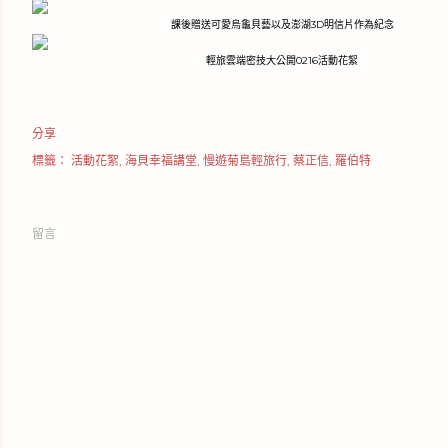
課後贈送可愛烏龜貝藝以及澎湖3D明信片作為紀念
輕旅雲端密技大公開0216活動花絮
分享
標籤：
活動花絮
海貝幸福講堂
慢遊菊島輕旅行
蔡正信
羅伯特
留言