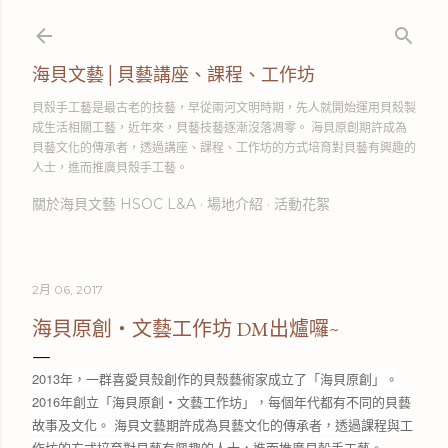
跳到主要內容
海貝文藝│貝藝講座、課程、工作坊
貝殼手工藝是最古老的技藝，早從兩河文明時期，先人就開始運用貝殼製
成生活相關工藝，近年來，貝藝技藝逐漸沒落凋零。 海貝原創期許成為
貝藝文化的傳承者，透過講座、課程、工作坊的方式培育對貝藝有興趣的
人士，進而推廣貝殼手工藝。
關於海貝文藝 HSOC L&A
場地介紹
活動花絮
2月 06, 2017
海貝原創‧文藝工作坊 DM出爐囉~
2013年，一群喜愛貝殼創作的貝殼藝術家成立了「海貝原創」。
2016年創立「海貝原創‧文藝工作坊」，每個年代都有不同的貝藝
故事及文化。 海貝文藝期許成為貝藝文化的傳承者，透過課程與工
作坊的方式培育對貝藝有興趣的人士，進而推廣貝殼手工藝。